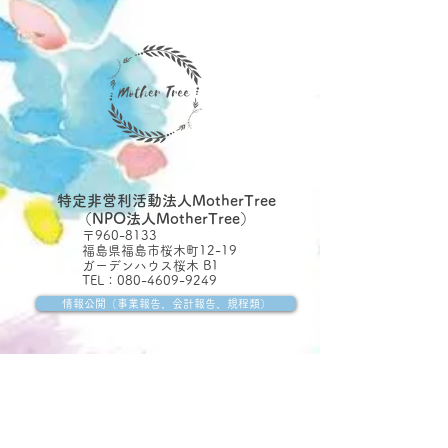
特定非営利活動法人MotherTree
（NPO法人MotherTree）
〒960-8133
福島県福島市桜木町12-19
ガーデンハウス桜木 B1
TEL：080-4609-9249
情報公開（事業報告、会計報告、規程類）
一般社団法人 MotherTree
〒960-1101
福島県福島市大森字島の内4-1